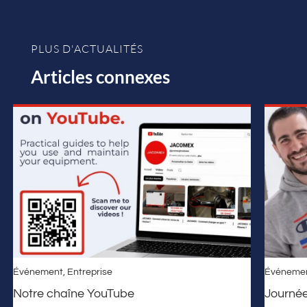
PLUS D'ACTUALITÉS
Articles connexes
Événement
,
Entreprise
Événeme
Notre chaîne YouTube
Journé