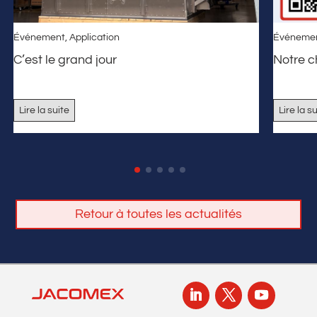
Événement
,
Application
Événeme
C’est le grand jour
Notre 
Lire la suite
Lire la s
Retour à toutes les actualités