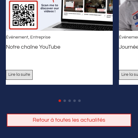
Événement
,
Entreprise
Événeme
Notre chaîne YouTube
Journé
Lire la suite
Lire la s
Retour à toutes les actualités