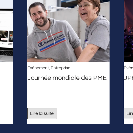
Événement
,
Entreprise
Évé
Journée mondiale des PME
JP
Lire la suite
Lir