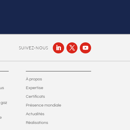
SUIVEZ-NOUS
À propos
ous
Expertise
Certificats
 gaz
Présence mondiale
Actualités
e
Réalisations