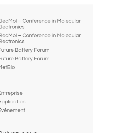
ElecMol – Conference in Molecular
Electronics
ElecMol – Conference in Molecular
Electronics
Future Battery Forum
Future Battery Forum
MetBio
Entreprise
Application
Événement