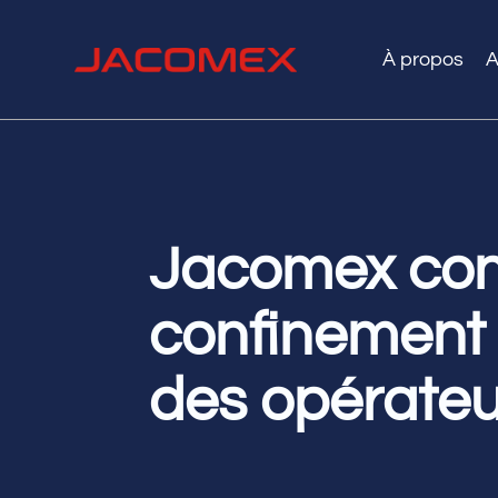
À propos
A
Jacomex con
confinement 
des opérateu