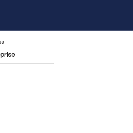
es
prise