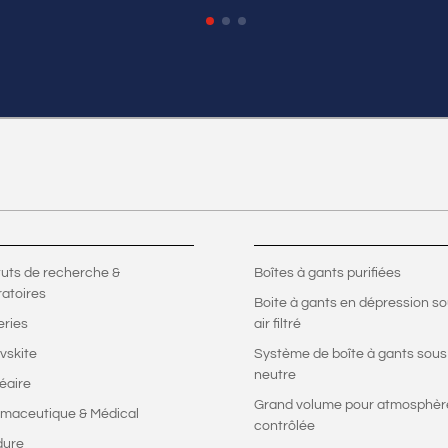
ituts de recherche &
Boîtes à gants purifiées
ratoires
Boite à gants en dépression s
eries
air filtré
vskite
Système de boîte à gants sous
neutre
éaire
Grand volume pour atmosphèr
maceutique & Médical
contrôlée
dure