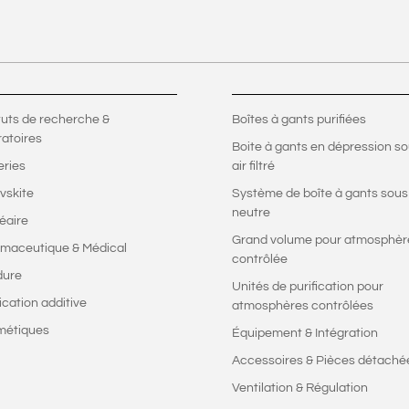
ituts de recherche &
Boîtes à gants purifiées
ratoires
Boite à gants en dépression s
eries
air filtré
vskite
Système de boîte à gants sous
neutre
éaire
Grand volume pour atmosphèr
maceutique & Médical
contrôlée
dure
Unités de purification pour
ication additive
atmosphères contrôlées
métiques
Équipement & Intégration
Accessoires & Pièces détaché
Ventilation & Régulation