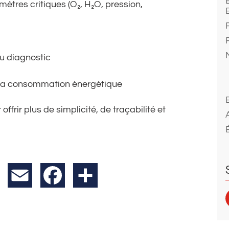
ètres critiques (O₂, H₂O, pression,
u diagnostic
 la consommation énergétique
ffrir plus de simplicité, de traçabilité et
X
Email
Facebook
Partager