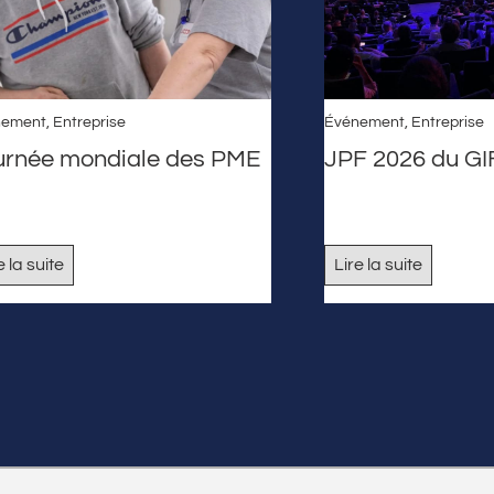
nement
,
Entreprise
Événement
,
Entreprise
urnée mondiale des PME
JPF 2026 du G
e la suite
Lire la suite