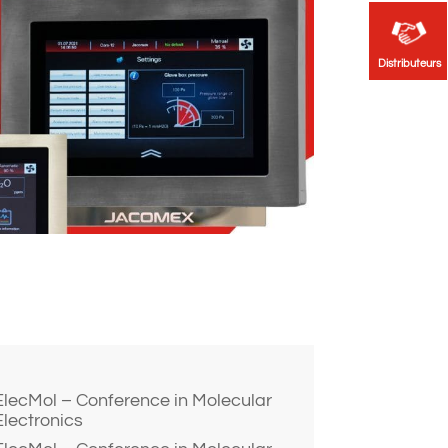
Distributeurs
Distributeurs
ElecMol – Conference in Molecular
Electronics