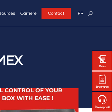
sources
Carrière
Contact
FR
OMEX
Devis
Devis
Brochures
Brochures
Être rappelé
Être rappelé