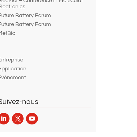
ElecMol – Conference in Molecular
Electronics
Future Battery Forum
Future Battery Forum
MetBio
Entreprise
Application
Événement
Suivez-nous