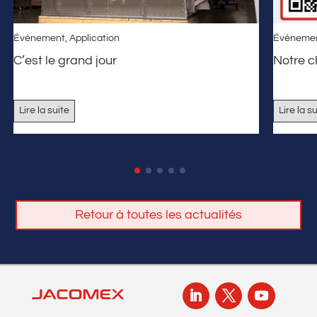
Événement
,
Application
Événeme
C’est le grand jour
Notre 
Lire la suite
Lire la s
Retour à toutes les actualités