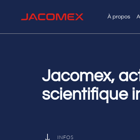
À propos
A
Jacomex, act
scientifique 
"
INFOS