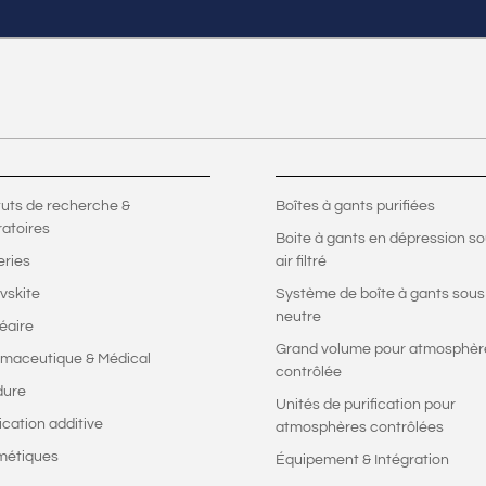
ituts de recherche &
Boîtes à gants purifiées
ratoires
Boite à gants en dépression s
eries
air filtré
vskite
Système de boîte à gants sous
neutre
éaire
Grand volume pour atmosphèr
maceutique & Médical
contrôlée
dure
Unités de purification pour
ication additive
atmosphères contrôlées
métiques
Équipement & Intégration