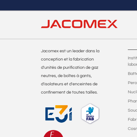
Jacomex est un leader dans la
Inst
conception et la fabrication
labo
d'unités de purification de gaz
Batt
neutres, de boîtes à gants,
Pero
d'isolateurs et d'enceintes de
Nucl
confinement de toutes tailles.
Phar
Sou
Fabr
Cos