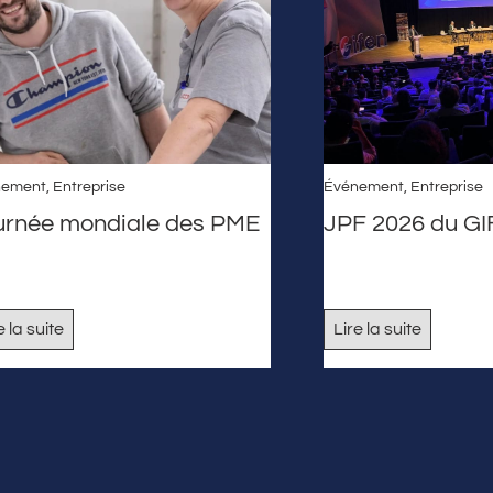
nement
,
Entreprise
Événement
,
Entreprise
urnée mondiale des PME
JPF 2026 du G
e la suite
Lire la suite