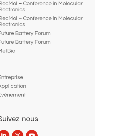
ElecMol – Conference in Molecular
Electronics
ElecMol – Conference in Molecular
Electronics
Future Battery Forum
Future Battery Forum
MetBio
Entreprise
Application
Événement
Suivez-nous