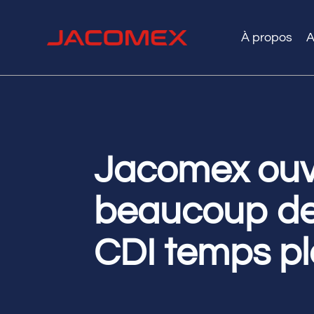
À propos
A
Jacomex ouv
beaucoup de
CDI temps ple