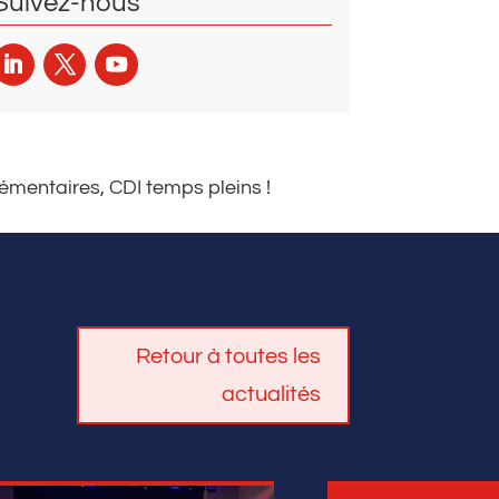
Suivez-nous
mentaires, CDI temps pleins !
Retour à toutes les
actualités