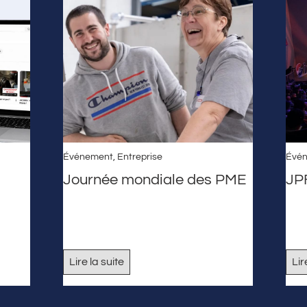
Événement
,
Entreprise
Évé
Journée mondiale des PME
JP
Lire la suite
Lir