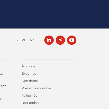
SUIVEZ-NOUS
À propos
ous
Expertise
Certificats
 gaz
Présence mondiale
Actualités
e
Réalisations