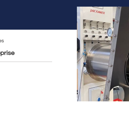
es
prise