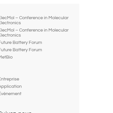
ElecMol – Conference in Molecular
Electronics
ElecMol – Conference in Molecular
Electronics
Future Battery Forum
Future Battery Forum
MetBio
Entreprise
Application
Événement