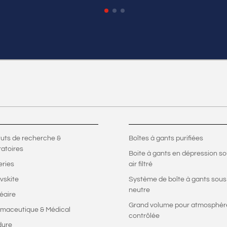
ituts de recherche &
Boîtes à gants purifiées
ratoires
Boite à gants en dépression s
eries
air filtré
vskite
Système de boîte à gants sous
neutre
éaire
Grand volume pour atmosphèr
maceutique & Médical
contrôlée
dure