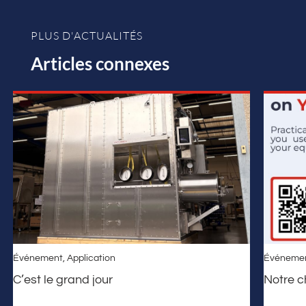
PLUS D'ACTUALITÉS
Articles connexes
Événement
,
Application
Événeme
C’est le grand jour
Notre 