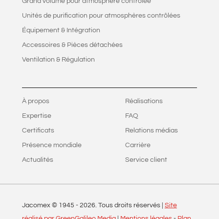
Grand volume pour atmosphère contrôlée
Unités de purification pour atmosphères contrôlées
Équipement & Intégration
Accessoires & Pièces détachées
Ventilation & Régulation
À propos
Réalisations
Expertise
FAQ
Certificats
Relations médias
Présence mondiale
Carrière
Actualités
Service client
Jacomex © 1945 -
2026
. Tous droits réservés |
Site
réalisé par GreenGalileo Media
|
Mentions légales
-
Plan