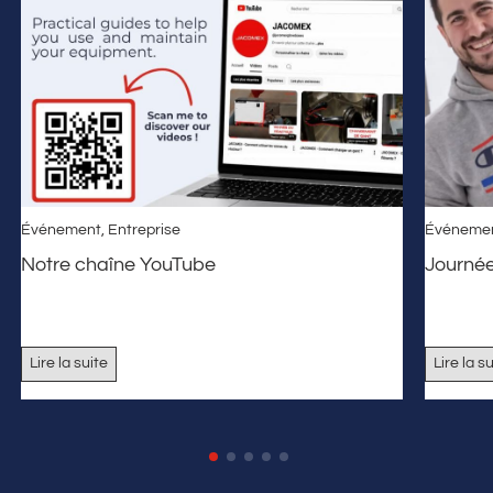
Événement
,
Entreprise
Événeme
Notre chaîne YouTube
Journé
Lire la suite
Lire la s