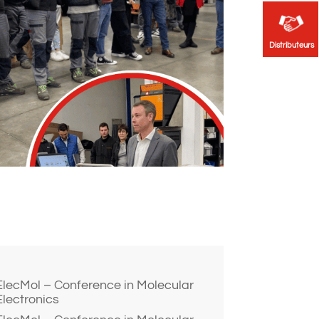
Distributeurs
Distributeurs
ElecMol – Conference in Molecular
Electronics