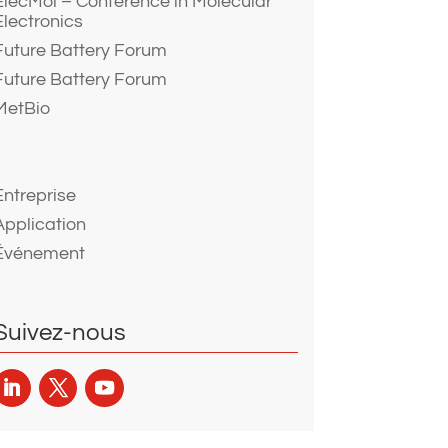
ElecMol – Conference in Molecular
Electronics
Future Battery Forum
Future Battery Forum
MetBio
Entreprise
Application
Événement
Suivez-nous