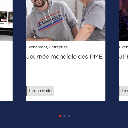
Événement
,
Entreprise
Évé
Journée mondiale des PME
JP
Lire la suite
Lir