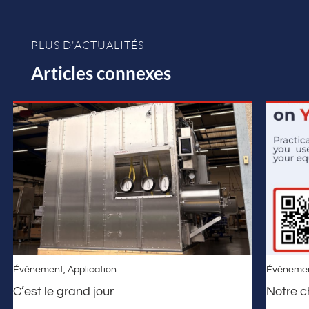
PLUS D'ACTUALITÉS
Articles connexes
Événement
,
Application
Événeme
C’est le grand jour
Notre 