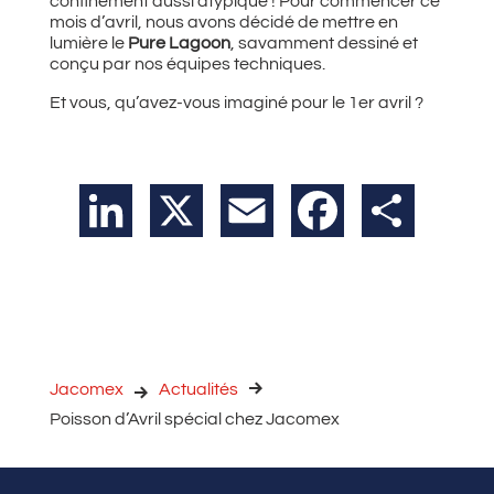
confinement aussi atypique ! Pour commencer ce
mois d’avril, nous avons décidé de mettre en
lumière le
Pure Lagoon
, savamment dessiné et
conçu par nos équipes techniques.
Et vous, qu’avez-vous imaginé pour le 1er avril ?
LinkedIn
X
Email
Facebook
Partager
Jacomex
Actualités
Poisson d’Avril spécial chez Jacomex