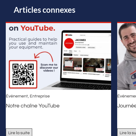
Articles connexes
Événement
,
Entreprise
Événeme
Notre chaîne YouTube
Journé
Lire la suite
Lire la s