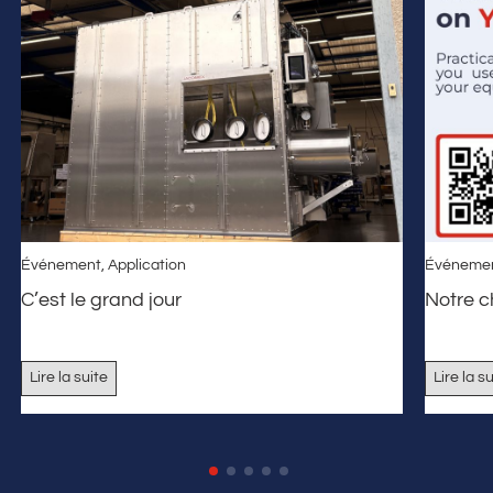
Événement
,
Application
Événeme
C’est le grand jour
Notre 
Lire la suite
Lire la s