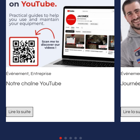
Événement
,
Entreprise
Événeme
Notre chaîne YouTube
Journé
Lire la suite
Lire la s