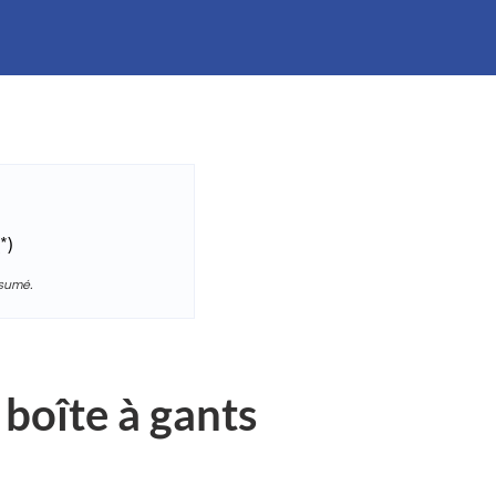
*)
ésumé.
 boîte à gants