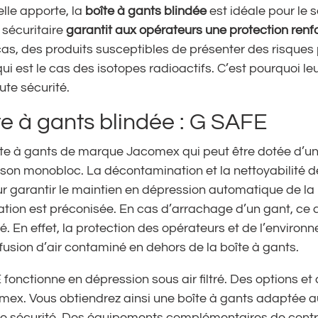
lle apporte, la
boîte à gants blindée
est idéale pour le 
 sécuritaire
garantit aux opérateurs une protection renf
cas, des produits susceptibles de présenter des risques
i est le cas des isotopes radioactifs. C’est pourquoi leu
ute sécurité.
e à gants blindée : G SAFE
te à gants de marque Jacomex qui peut être dotée d’un
son monobloc. La décontamination et la nettoyabilité de
r garantir le maintien en dépression automatique de la 
ation est préconisée. En cas d’arrachage d’un gant, ce 
é. En effet, la protection des opérateurs et de l’environ
ffusion d’air contaminé en dehors de la boîte à gants.
 fonctionne en dépression sous air filtré. Des options
mex. Vous obtiendrez ainsi une boîte à gants adaptée a
e sécurité. Des équipements complémentaires de contrôle,