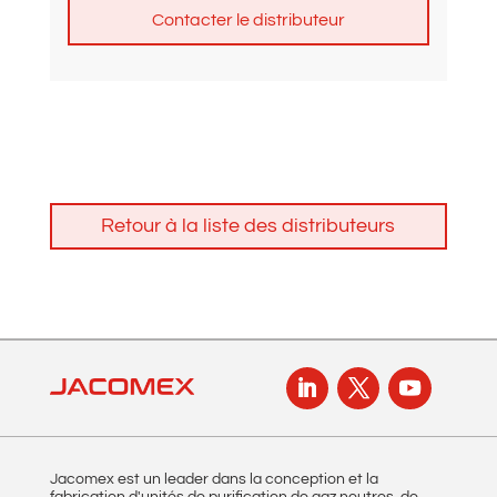
A
l
t
e
r
n
Retour à la liste des distributeurs
a
t
i
v
e
:
Jacomex est un leader dans la conception et la