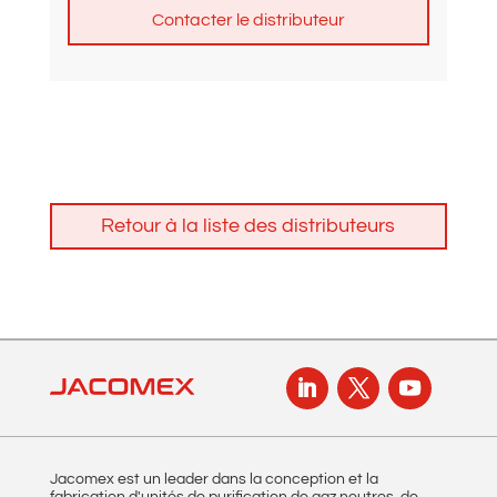
A
l
t
e
r
n
Retour à la liste des distributeurs
a
t
i
v
e
:
Jacomex est un leader dans la conception et la