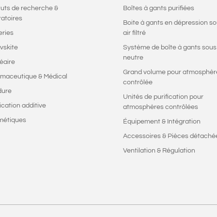
ituts de recherche &
Boîtes à gants purifiées
ratoires
Boite à gants en dépression s
eries
air filtré
vskite
Système de boîte à gants sous
neutre
éaire
Grand volume pour atmosphèr
maceutique & Médical
contrôlée
dure
Unités de purification pour
ication additive
atmosphères contrôlées
métiques
Équipement & Intégration
Accessoires & Pièces détaché
Ventilation & Régulation