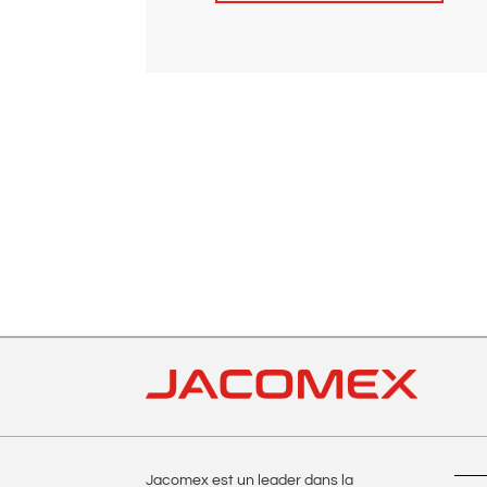
A
l
t
e
r
n
a
t
i
v
e
:
Jacomex est un leader dans la