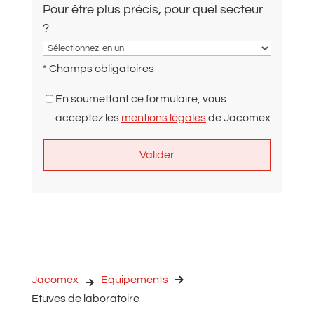
Pour être plus précis, pour quel secteur
?
* Champs obligatoires
En soumettant ce formulaire, vous
acceptez les
mentions légales
de Jacomex
A
l
t
e
r
n
Jacomex
Equipements
a
Etuves de laboratoire
t