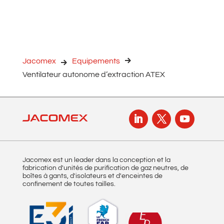
l
t
e
r
n
Jacomex
Equipements
a
Ventilateur autonome d’extraction ATEX
t
i
v
e
:
Jacomex est un leader dans la conception et la
fabrication d'unités de purification de gaz neutres, de
boîtes à gants, d'isolateurs et d'enceintes de
confinement de toutes tailles.