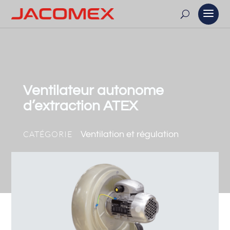
Ventilateur autonome
d’extraction ATEX
CATÉGORIE
Ventilation et régulation