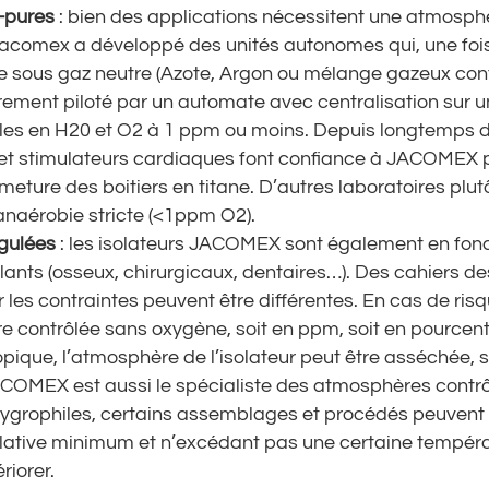
-pures
: bien des applications nécessitent une atmosp
Jacomex a développé des unités autonomes qui, une fois
e sous gaz neutre (Azote, Argon ou mélange gazeux co
ièrement piloté par un automate avec centralisation sur u
lles en H20 et O2 à 1 ppm ou moins. Depuis longtemps d
et stimulateurs cardiaques font confiance à JACOMEX p
meture des boitiers en titane. D’autres laboratoires plut
 anaérobie stricte (<1ppm O2).
gulées
: les isolateurs JACOMEX sont également en fo
plants (osseux, chirurgicaux, dentaires…). Des cahiers d
 les contraintes peuvent être différentes. En cas de risq
e contrôlée sans oxygène, soit en ppm, soit en pourcen
ique, l’atmosphère de l’isolateur peut être asséchée, 
ACOMEX est aussi le spécialiste des atmosphères contrô
 hygrophiles, certains assemblages et procédés peuven
lative minimum et n’excédant pas une certaine températu
riorer.