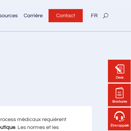
sources
Carrière
Contact
FR
Devis
Devis
Brochures
Brochures
 process médicaux requièrent
Être rappelé
Être rappelé
utique
. Les normes et les