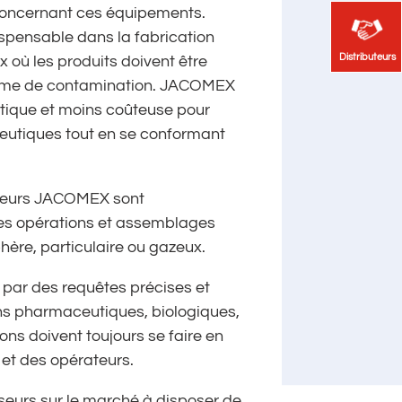
 concernant ces équipements.
ispensable dans la fabrication
Distributeurs
Distributeurs
 où les produits doivent être
forme de contamination. JACOMEX
tique et moins coûteuse pour
utiques tout en se conformant
ateurs JACOMEX sont
es opérations et assemblages
hère, particulaire ou gazeux.
par des requêtes précises et
ns pharmaceutiques, biologiques,
ns doivent toujours se faire en
 et des opérateurs.
seurs sur le marché à disposer de