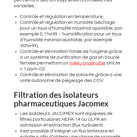
permettant des atmosphères contrôlées très
variables :
Contrôle et régulation en température,
Contrôle et régulation en humidité (séchage
pour un taux d’humidité maximal ajustable, par
exemple 0,1%HR – humidification pour un taux
d’humidité minimal ajustable, par exemple
30%HR),
Contrôle et élimination totale de l’oxgène grâce
à un système de purification de gaz en boucle
fermée permettant un
milieu anaérobie
stricte
< 1 ppm O2.
Contrôle et élimination de solvants grâce à une
unité autonome de piégeage des COV.
Filtration des isolateurs
pharmaceutiques Jacomex
Les isolateurs JACOMEX sont équipées de
filtres particulaires HEPA 14 ou ULPA en
admission et extraction (flux turbulent).
Il est possible d’intégrer un flux laminaire en
isolateur afin d’obtenir une classe de propreté