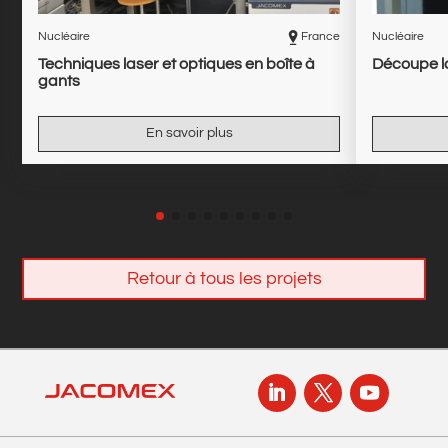
Nucléaire
France
Nucléaire
Techniques laser et optiques en boîte à
Découpe la
gants
En savoir plus
Retour à tous les projets