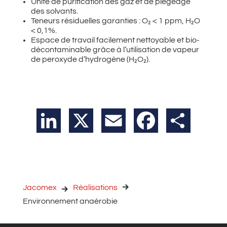
Unité de purification des gaz et de piégeage
des solvants.
Teneurs résiduelles garanties : O₂ < 1 ppm, H₂O
< 0,1%.
Espace de travail facilement nettoyable et bio-
décontaminable grâce à l’utilisation de vapeur
de peroxyde d’hydrogène (H₂O₂).
LinkedIn
X
Email
Facebook
Partager
Jacomex
Réalisations
Environnement anaérobie