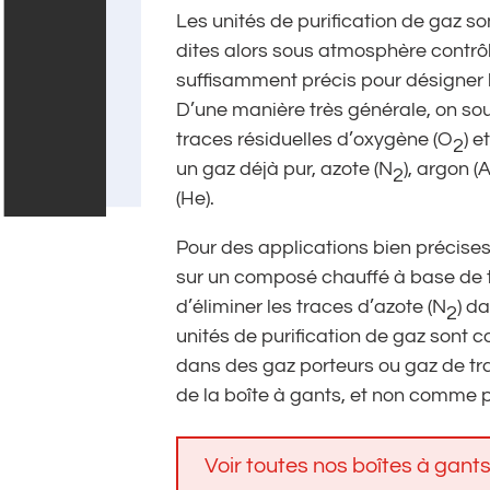
Les unités de purification de gaz s
dites alors sous atmosphère contrôl
suffisamment précis pour désigner 
D’une manière très générale, on so
traces résiduelles d’oxygène (O
) e
2
un gaz déjà pur, azote (N
), argon 
2
(He).
Pour des applications bien précises
sur un composé chauffé à base de ti
d’éliminer les traces d’azote (N
) da
2
unités de purification de gaz sont 
dans des gaz porteurs ou gaz de tr
de la boîte à gants, et non comme pu
Voir toutes nos boîtes à gants