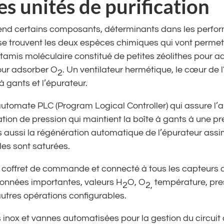
 unités de purification
rend certains composants, déterminants dans les perfor
 se trouvent les deux espèces chimiques qui vont permett
 tamis moléculaire constitué de petites zéolithes pour a
our adsorber O
. Un ventilateur hermétique, le cœur de l’
2
à gants et l’épurateur.
tomate PLC (Program Logical Controller) qui assure l
tion de pression qui maintient la boîte à gants à une p
 aussi la régénération automatique de l’épurateur assim
les sont saturées.
u coffret de commande et connecté à tous les capteurs de
 données importantes, valeurs H
O, O
température, pre
2
2,
utres opérations configurables.
inox et vannes automatisées pour la gestion du circuit d