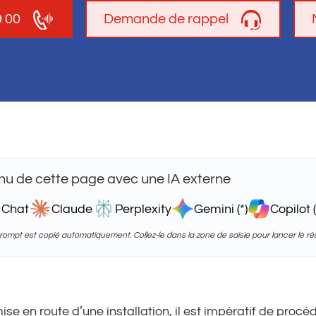
9 00
Demande de rappel
u de cette page avec une IA externe
 Chat
Claude
Perplexity
Gemini (*)
Copilot (
 prompt est copié automatiquement. Collez-le dans la zone de saisie pour lancer le r
mise en route d’une installation, il est impératif de proc