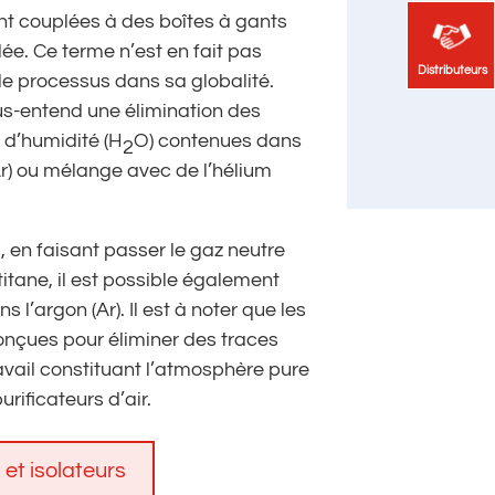
ont couplées à des boîtes à gants
ée. Ce terme n’est en fait pas
Distributeurs
Distributeurs
le processus dans sa globalité.
us-entend une élimination des
t d’humidité (H
O) contenues dans
2
(Ar) ou mélange avec de l’hélium
, en faisant passer le gaz neutre
tane, il est possible également
ns l’argon (Ar). Il est à noter que les
conçues pour éliminer des traces
avail constituant l’atmosphère pure
rificateurs d’air.
 et isolateurs