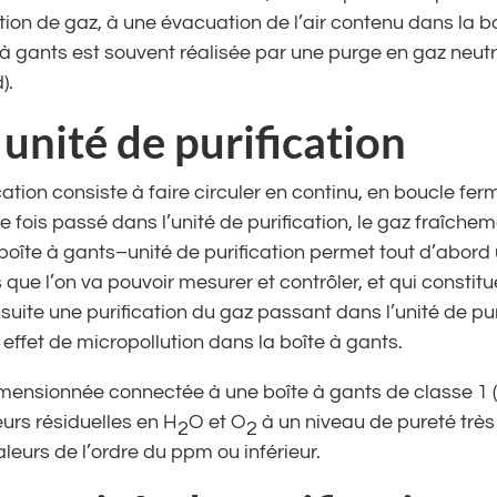
tion de gaz, à une évacuation de l’air contenu dans la b
te à gants est souvent réalisée par une purge en gaz neu
).
 unité de purification
cation consiste à faire circuler en continu, en boucle fer
ne fois passé dans l’unité de purification, le gaz fraîchem
îte à gants–unité de purification permet tout d’abord
 que l’on va pouvoir mesurer et contrôler, et qui const
nsuite une purification du gaz passant dans l’unité de pu
 effet de micropollution dans la boîte à gants.
dimensionnée connectée à une boîte à gants de classe 1
eurs résiduelles en H
O et O
à un niveau de pureté trè
2
2
eurs de l’ordre du ppm ou inférieur.