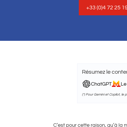
+33 (0)4 72 25 1
Résumez le conten
ChatGPT
Le
(*) Pour Gemini et Copilot, le
C’est pour cette raison, qu’à la 