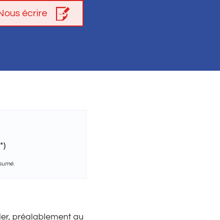
Nous écrire
*)
ésumé.
éder, préalablement au