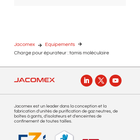
A
l
t
e
r
n
Jacomex
Equipements
a
Charge pour épurateur : tamis moléculaire
t
i
v
e
:
Jacomex est un leader dans la conception et la
fabrication d'unités de purification de gaz neutres, de
boîtes à gants, d'isolateurs et d'enceintes de
confinement de toutes tailles.