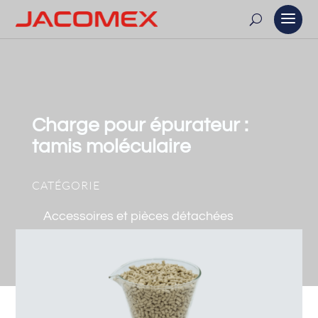
Charge pour épurateur :
tamis moléculaire
CATÉGORIE
Accessoires et pièces détachées