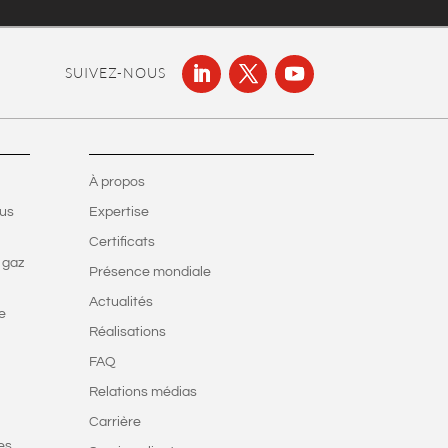
SUIVEZ-NOUS
À propos
ous
Expertise
Certificats
 gaz
Présence mondiale
Actualités
e
Réalisations
FAQ
Relations médias
Carrière
es