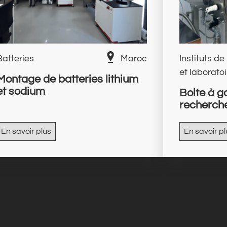
Batteries
Maroc
Instituts d
et laborato
Montage de batteries lithium
et sodium
Boite à ga
recherch
En savoir plus
En savoir pl