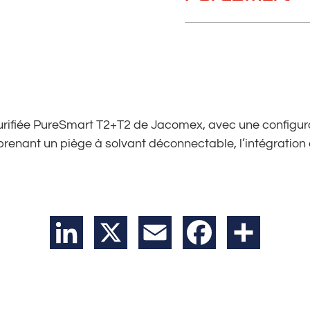
urifiée PureSmart T2+T2 de Jacomex, avec une configurat
mprenant un piège à solvant déconnectable, l’intégration
LinkedIn
X
Email
Facebook
Partager