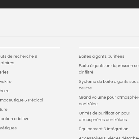
ituts de recherche &
Boîtes à gants purifiées
ratoires
Boite à gants en dépression s
eries
air filtré
vskite
Système de boîte à gants sous
neutre
éaire
Grand volume pour atmosphèr
maceutique & Médical
contrôlée
dure
Unités de purification pour
ication additive
atmosphères contrôlées
métiques
Équipement & Intégration
Accessoires & Pièces détaché