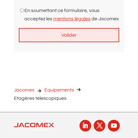
En soumettant ce formulaire, vous
acceptez les
mentions légales
de Jacomex
A
l
t
e
r
n
Jacomex
Equipements
a
Etagères télescopiques
t
i
v
e
: