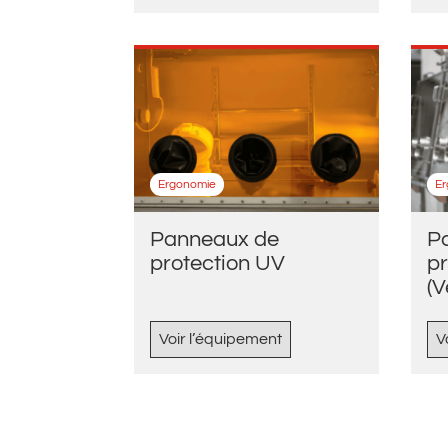
Ergonomie
E
Panneaux de
P
protection UV
pr
(V
Voir l’équipement
V