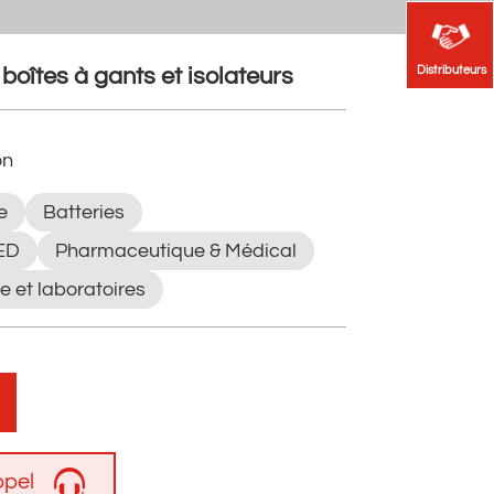
Distributeurs
Distributeurs
oîtes à gants et isolateurs
on
e
Batteries
LED
Pharmaceutique & Médical
e et laboratoires
pel