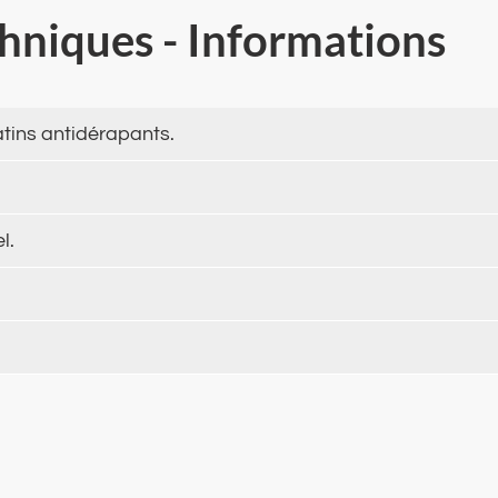
chniques - Informations
tins antidérapants.
l.