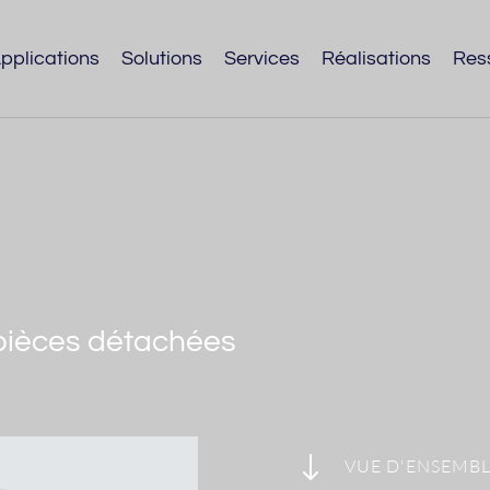
pplications
Solutions
Services
Réalisations
Res
 pièces détachées
"
VUE D'ENSEMB