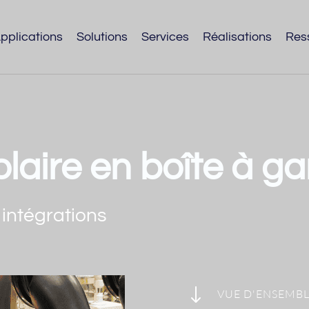
pplications
Solutions
Services
Réalisations
Res
laire en boîte à ga
intégrations
"
VUE D'ENSEMB