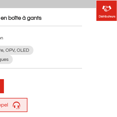
Distributeurs
Distributeurs
 en boîte à gants
on
te, OPV, OLED
ques
pel