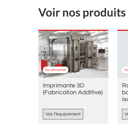
Voir nos produit
Sur demande
S
Imprimante 3D
Ro
(Fabrication Additive)
bo
is
Voir l’équipement
V