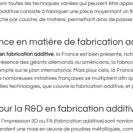
vrir toutes les techniques variées qui peuvent être app
on additive consiste à fabriquer une pièce moyennant un f
uche par couche, de matière, permettant ainsi de passer d
nce en matière de fabrication a
n fabrication additive
, la France est bien présente, n
 présence des géants allemands ou américains, la fabric
pte sur le plan international. Mais pour cela, la Franc
De nombreuses initiatives françaises se multiplient afin 
les technologies, que couvre la fabrication additive, e
our la R&D en fabrication additi
e l’impression 3D ou FA (fabrication additive) sont nomb
andent une mise en œuvre de poudres métalliques, comme