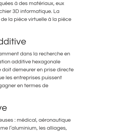
liquées à des matériaux, eux
ichier 3D informatique. La
e la pièce virtuelle à la pièce
dditive
otamment dans la recherche en
ation additive hexagonale
e doit demeurer en prise directe
que les entreprises puissent
t gagner en termes de
ve
reuses : médical, aéronautique
 l’aluminium, les alliages,