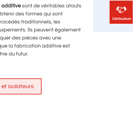
 additive
sont de véritables atouts
d’obtenir des formes qui sont
Distributeurs
Distributeurs
procédés traditionnels, les
équipements. Ils peuvent également
riquer des pièces avec une
ue la fabrication additive est
ie du futur.
 et isolateurs