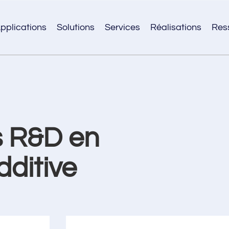
pplications
Solutions
Services
Réalisations
Res
 R&D en
dditive