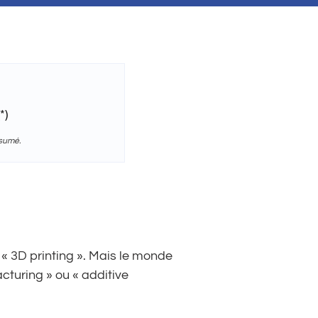
*)
ésumé.
s « 3D printing ». Mais le monde
facturing » ou « additive