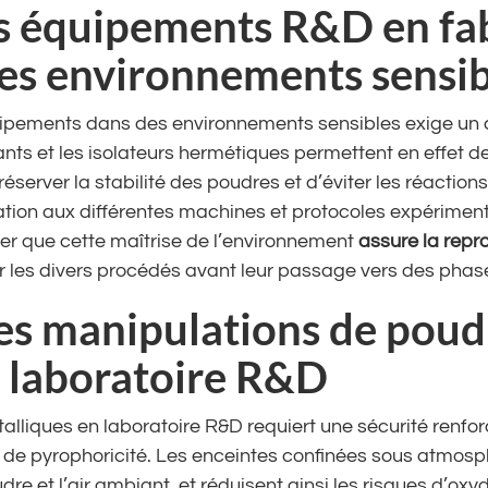
es équipements R&D en fa
les environnements sensib
uipements dans des environnements sensibles exige un 
nts et les isolateurs hermétiques permettent en effet d
réserver la stabilité des poudres et d’éviter les réactio
ation aux différentes machines et protocoles expériment
ter que cette maîtrise de l’environnement
assure la repro
er les divers procédés avant leur passage vers des phases
es manipulations de poud
n laboratoire R&D
lliques en laboratoire R&D requiert une sécurité renfor
 de pyrophoricité. Les enceintes confinées sous atmosp
udre et l’air ambiant, et réduisent ainsi les risques d’ox