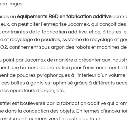
peralliages.
isés en
équipements R&D en fabrication additive
contri
ux, on peut citer l’entreprise Jacomex, qui conçoit des
ontraintes de la fabrication additive, et ce, à toutes 
e et recyclage de poudres, système de recyclage et ge
 d’O2, confinement sous argon des robots et machines de
 point par Jacomex de manière à présenter aux industr
uent une barrière de protection pour l’environnement et 
ment de poudres pyrophoriques à l’intérieur d’un volum
e ces boîtes à gants est optimisé grâce à différents a
e les épurateurs d’argon, etc.
striel est bouleversé par la fabrication additive qui prom
e dans la conception des objets. En termes d’innovations,
résolument tournées vers l’industrie du futur.